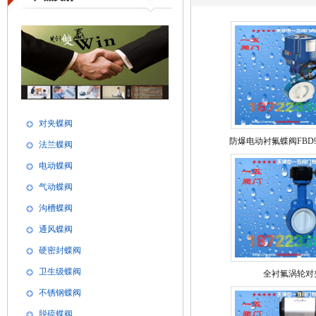
对夹蝶阀
防爆电动衬氟蝶阀FBD971F
法兰蝶阀
电动蝶阀
气动蝶阀
沟槽蝶阀
通风蝶阀
硬密封蝶阀
卫生级蝶阀
全衬氟涡轮对
不锈钢蝶阀
脱硫蝶阀