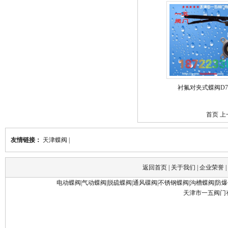
衬氟对夹式蝶阀D71F
首页 
友情链接：
天津蝶阀
|
返回首页
|
关于我们
|
企业荣誉
|
电动蝶阀
|
气动蝶阀
|
脱硫蝶阀
|
通风碟阀
|
不锈钢蝶阀
|
沟槽蝶阀
|
防爆
天津市一五阀门有限公司