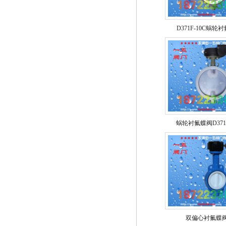
D371F-10C蜗
蜗轮衬氟蝶阀D371F4
双偏心衬氟蝶阀D