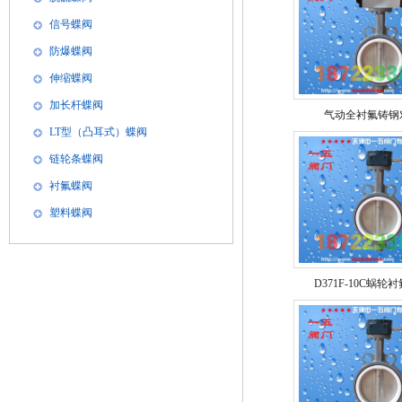
信号蝶阀
防爆蝶阀
伸缩蝶阀
加长杆蝶阀
气动全衬氟铸钢
LT型（凸耳式）蝶阀
链轮条蝶阀
衬氟蝶阀
塑料蝶阀
D371F-10C蜗