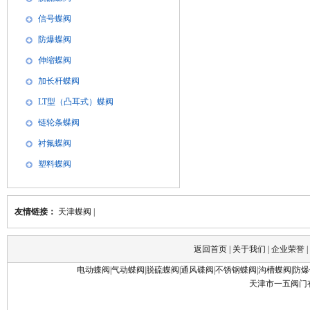
信号蝶阀
防爆蝶阀
伸缩蝶阀
加长杆蝶阀
LT型（凸耳式）蝶阀
链轮条蝶阀
衬氟蝶阀
塑料蝶阀
友情链接：
天津蝶阀
|
返回首页
|
关于我们
|
企业荣誉
|
电动蝶阀
|
气动蝶阀
|
脱硫蝶阀
|
通风碟阀
|
不锈钢蝶阀
|
沟槽蝶阀
|
防爆
天津市一五阀门有限公司