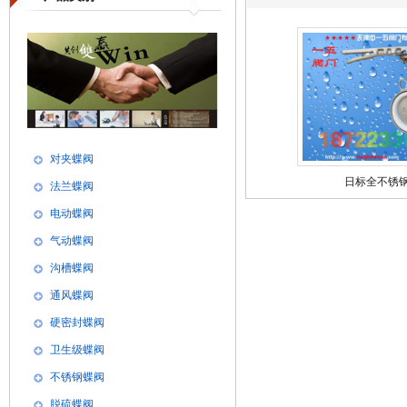
对夹蝶阀
日标全不锈
法兰蝶阀
电动蝶阀
气动蝶阀
沟槽蝶阀
通风蝶阀
硬密封蝶阀
卫生级蝶阀
不锈钢蝶阀
脱硫蝶阀